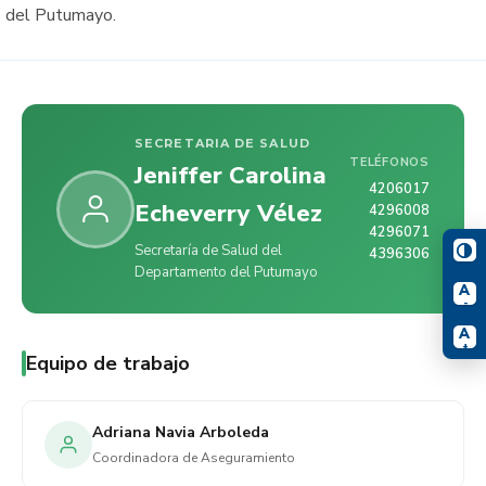
del Putumayo.
SECRETARIA DE SALUD
TELÉFONOS
Jeniffer Carolina
4206017
Echeverry Vélez
4296008
4296071
Secretaría de Salud del
4396306
Departamento del Putumayo
A
-
A
+
Equipo de trabajo
Adriana Navia Arboleda
Coordinadora de Aseguramiento