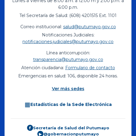
Lunes a Viernes de 8:00 a.m. a 12:00 m y 2:00 p.m. a
6:00 p.m.
Tel Secretaría de Salud: (608) 4201515 Ext. 1101
Correo institucional:
salud@putumayo.gov.co
Notificaciones Judiciales:
notificaciones.judiciales@putumayo.gov.co
Línea anticorrupción:
transparencia@putumayo.gov.co
Atención ciudadana:
Formulario de contacto
Emergencias en salud: 106, disponible 24 horas.
Ver más sedes
▦
Estadísticas de la Sede Electrónica
Secretaría de Salud del Putumayo
f
@gobernacionputumayo
▶