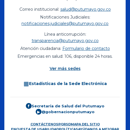
Correo institucional:
salud@putumayo.gov.co
Notificaciones Judiciales:
notificaciones.judiciales@putumayo.gov.co
Línea anticorrupción:
transparencia@putumayo.gov.co
Atención ciudadana:
Formulario de contacto
Emergencias en salud: 106, disponible 24 horas.
Ver más sedes
▦
Estadísticas de la Sede Electrónica
Secretaría de Salud del Putumayo
f
@gobernacionputumayo
▶
CONTÁCTENOS
PQRSD
MAPA DEL SITIO
ENCUESTA DE USABILIDAD
POLÍTICAS
AYÚDANOS A MEJORAR