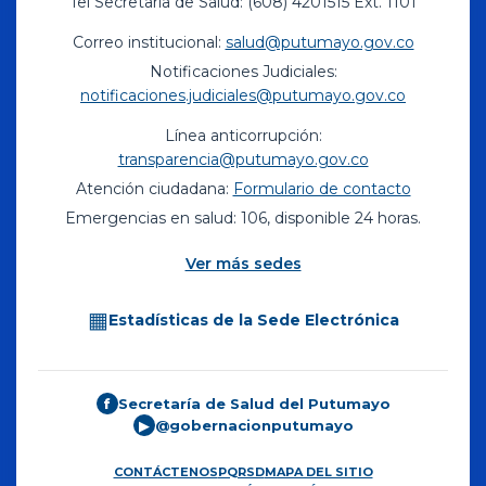
Tel Secretaría de Salud: (608) 4201515 Ext. 1101
Correo institucional:
salud@putumayo.gov.co
Notificaciones Judiciales:
notificaciones.judiciales@putumayo.gov.co
Línea anticorrupción:
transparencia@putumayo.gov.co
Atención ciudadana:
Formulario de contacto
Emergencias en salud: 106, disponible 24 horas.
Ver más sedes
▦
Estadísticas de la Sede Electrónica
Secretaría de Salud del Putumayo
f
@gobernacionputumayo
▶
CONTÁCTENOS
PQRSD
MAPA DEL SITIO