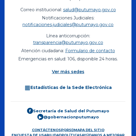
Correo institucional:
salud@putumayo.gov.co
Notificaciones Judiciales:
notificaciones.judiciales@putumayo.gov.co
Línea anticorrupción:
transparencia@putumayo.gov.co
Atención ciudadana:
Formulario de contacto
Emergencias en salud: 106, disponible 24 horas.
Ver más sedes
▦
Estadísticas de la Sede Electrónica
Secretaría de Salud del Putumayo
f
@gobernacionputumayo
▶
CONTÁCTENOS
PQRSD
MAPA DEL SITIO
ENCUESTA DE USABILIDAD
POLÍTICAS
AYÚDANOS A MEJORAR